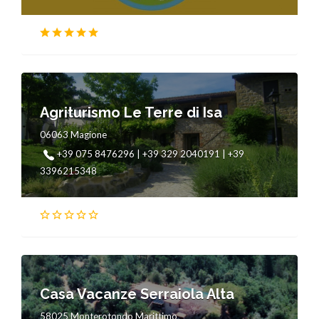
Agriturismo Le Terre di Isa
06063 Magione
+39 075 8476296 | +39 329 2040191 | +39
3396215348
Casa Vacanze Serraiola Alta
58025 Monterotondo Marittimo