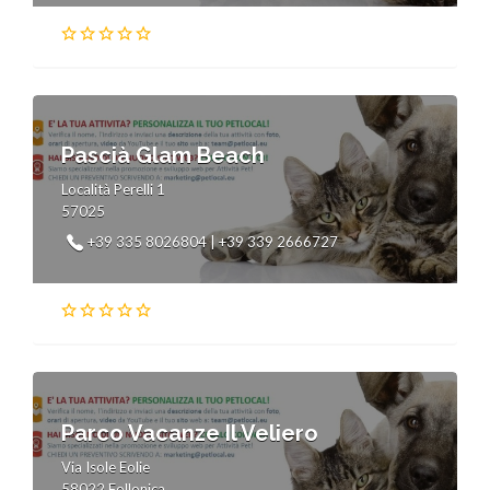
Pascià Glam Beach
Località Perelli 1
57025
+39 335 8026804 | +39 339 2666727
Parco Vacanze Il Veliero
Via Isole Eolie
58022 Follonica