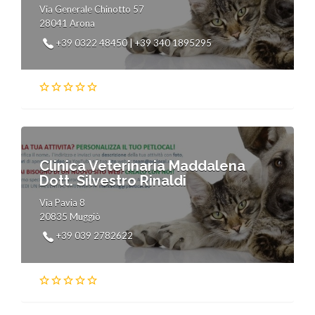
Via Generale Chinotto 57
28041 Arona
+39 0322 48450 | +39 340 1895295
Clinica Veterinaria Maddalena
Dott. Silvestro Rinaldi
Via Pavia 8
20835 Muggiò
+39 039 2782622