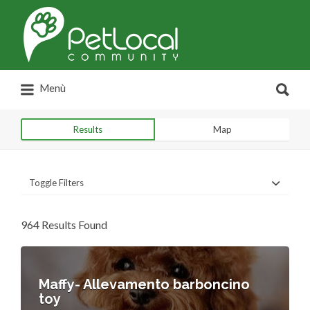
Search
for:
Search
Menù
for:
Results
Map
Toggle Filters
964 Results Found
Maffy- Allevamento barboncino
toy