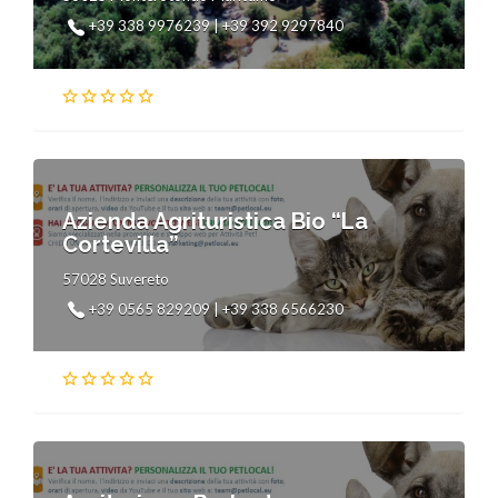
+39 338 9976239 | +39 392 9297840
Azienda Agrituristica Bio “La
Cortevilla”
57028 Suvereto
+39 0565 829209 | +39 338 6566230