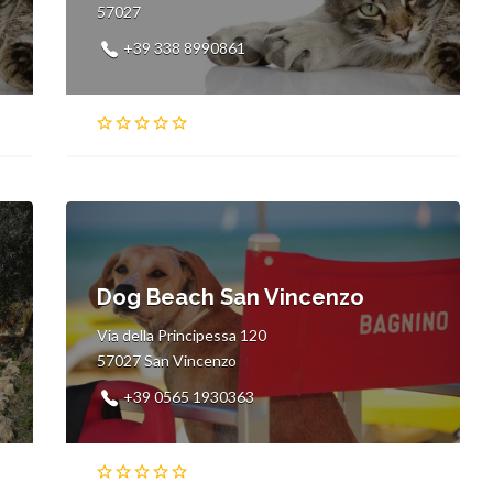
57027
+39 338 8990861
Dog Beach San Vincenzo
Via della Principessa 120
57027 San Vincenzo
+39 0565 1930363