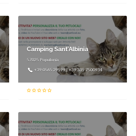
Camping Sant’Albinia
57025 Populonia
+39 0565 29599 | +39 335 7500934