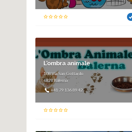
L’ombra animale
108 Via San Gottardo
6828 Balerna
+41 79 136 89 42