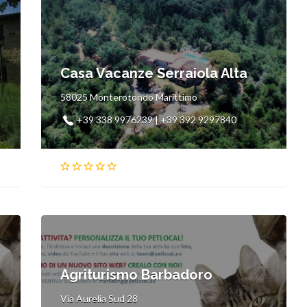
Casa Vacanze Serraiola Alta
58025 Monterotondo Marittimo
+39 338 9976239 | +39 392 9297840
Agriturismo Barbadoro
Via Aurelia Sud 28