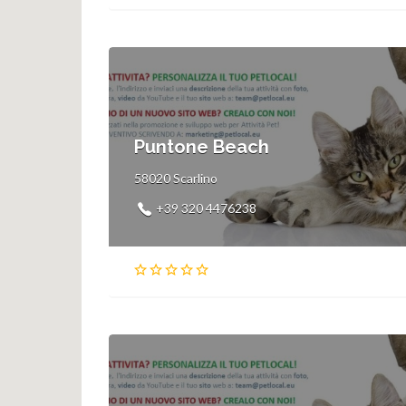
Puntone Beach
58020 Scarlino
+39 320 4476238