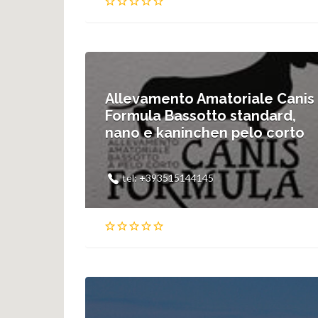
Spiagge Pet
Farmacie Pet
Agriturismi e B&B Pet
Allevamento Amatoriale Canis
Formula Bassotto standard,
Pet Sitter
nano e kaninchen pelo corto
Trasporto & Taxi Pet
tel: +393515144145
Onoranze Funebri
Campeggi Pet friendly
Servizi Pubblici
allevamento