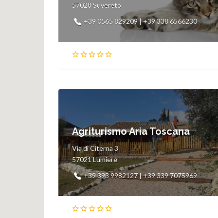
57028 Suvereto
+39 0565 829209 | +39 338 6566230
Agriturismo Aria Toscana
Via di Citerna 3
57021 Lumiere
+39 393 9982127 | +39 339 7075969