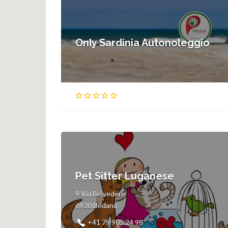
24hs
bassotti
Only Sardinia Autonoleggio
bassotto
allevamento gatti siamesi
allevamento gatti orientali
Pet Sitter Luganese
9 Via Belvedere
6930 Bedano
+41 79 905 24 98