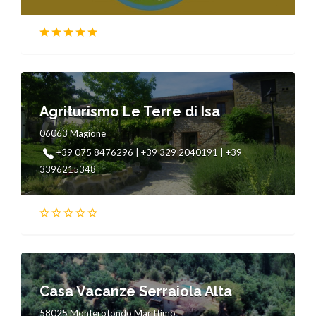
Agriturismo Le Terre di Isa
06063 Magione
+39 075 8476296 | +39 329 2040191 | +39
3396215348
Casa Vacanze Serraiola Alta
58025 Monterotondo Marittimo