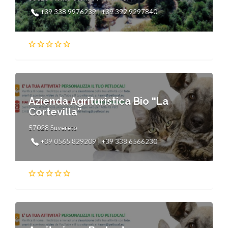
+39 338 9976239 | +39 392 9297840
Azienda Agrituristica Bio “La
Cortevilla”
57028 Suvereto
+39 0565 829209 | +39 338 6566230