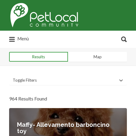
Search
for:
Search
Menù
for:
Results
Map
Toggle Filters
964 Results Found
Maffy- Allevamento barboncino
toy