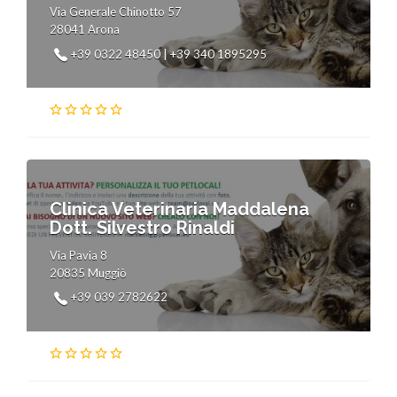
Via Generale Chinotto 57
28041 Arona
+39 0322 48450 | +39 340 1895295
Clinica Veterinaria Maddalena
Dott. Silvestro Rinaldi
Via Pavia 8
20835 Muggiò
+39 039 2782622