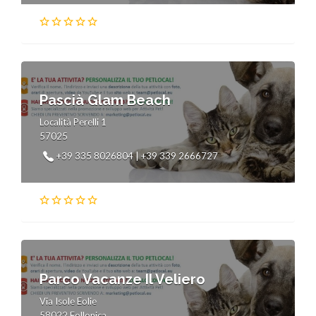
Pascià Glam Beach
Località Perelli 1
57025
+39 335 8026804 | +39 339 2666727
Parco Vacanze Il Veliero
Via Isole Eolie
58022 Follonica